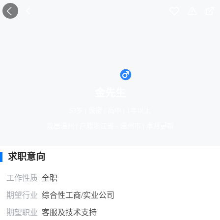





金先生
53岁 | 保密 | 高中 | 1年以上
现居温州 | 户籍浙江省 - 温州市 | 本月更新
求职意向
工作性质
全职
期望行业
综合性工商/实业公司
期望职业
客服及技术支持