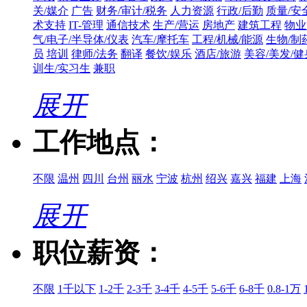
关/媒介
广告
财务/审计/税务
人力资源
行政/后勤
质量/安
术支持
IT-管理
通信技术
生产/营运
房地产
建筑工程
物业
气/电子/半导体/仪表
汽车/摩托车
工程/机械/能源
生物/制
员
培训
律师/法务
翻译
餐饮/娱乐
酒店/旅游
美容/美发/健
训生/实习生
兼职
展开
工作地点：
不限
温州
四川
台州
丽水
宁波
杭州
绍兴
嘉兴
福建
上海
展开
职位薪资：
不限
1千以下
1-2千
2-3千
3-4千
4-5千
5-6千
6-8千
0.8-1万