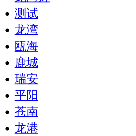
测试
龙湾
瓯海
鹿城
瑞安
平阳
苍南
龙港