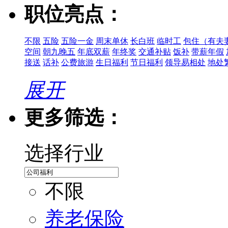
职位亮点：
不限
五险
五险一金
周末单休
长白班
临时工
包住（有夫
空间
朝九晚五
年底双薪
年终奖
交通补贴
饭补
带薪年假
接送
话补
公费旅游
生日福利
节日福利
领导易相处
地处
展开
更多筛选：
选择行业
不限
养老保险